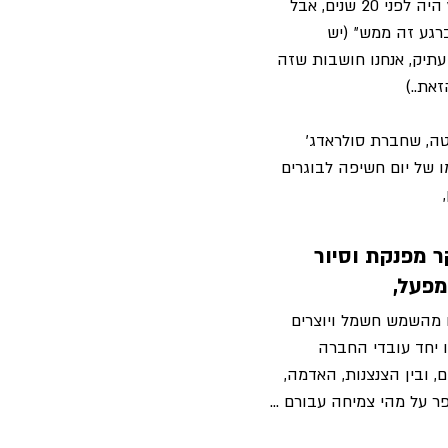
״הזמן הכי טוב לשתול עץ היה לפני 20 שנים, אבל 
רגע זה ממש״ (יש 
עתיק, אנחנו חושבות שזה 
את..)
ה, שחברת סולראדג׳ 
 של יום חשיפה לבוגרים 
 
 מפנקת וסיור 
פעל, 
 מהשמש חשמל ויוצרים 
ו יחד עובדי החברה 
 ובין הצנצנות, האדמה, 
ר על מהי צמיחה עבורם … 