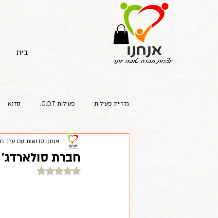
בית
גלריית פעילות
פעילות O.D.T.
סדנא
אנחנו סדנאות עם ערך ח
חברת סולארדג' 
דירוג של NaN מתוך 5 כוכבים