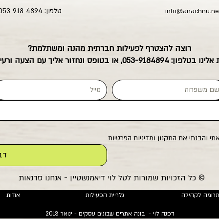
טלפון: 053-918-4894
info@anachnu.ne
רוצה להצטרף לפעילות חברתית מהנה ומשתלמת?
אלינו בטלפון:
053-9184894
, או בטופס ונחזור אליך עם הצעה ורעיו
תי והבנתי את 
התקנון ומדיניות הפרטיות
דב
© כל הזכויות שמורות לטל לוי דיאמנשטיין - אנחנו סדנאות
רומה לקהילה
גלריית הפעילות
אודות
דפנה לוי - בונה אתרים שבונים עסקים - ינואר 2013