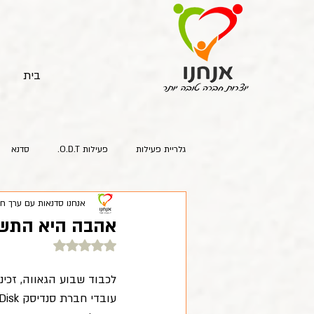
בית
גלריית פעילות
פעילות O.D.T.
סדנא
אנחנו סדנאות עם ערך ח
אהבה היא התש
דירוג של NaN מתוך 5 כוכבים
לכבוד שבוע הגאווה, זכינ
עובדי חברת סנדיסק SanDisk האלופים!