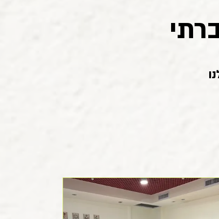
רתי
ו