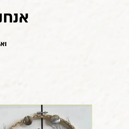
אנחנ
וא