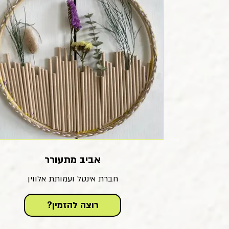
אביב מתעורר
חברת אינטל ועמותת אלווין
?רוצה להזמין