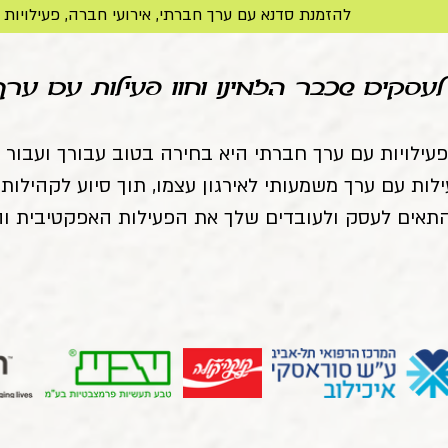
להזמנת סדנא עם ערך חברתי, אירועי חברה, פעילויות גיבוש  ו-.O.D.T לחצו על הכיתוב או התקשרו לטל
עסקים שכבר הזמינו וחוו פעילות עם ערך
עילויות עם ערך חברתי היא בחירה בטוב עבורך ועבור 
לות עם ערך משמעותי לאירגון עצמו, תוך סיוע לקהילות
להתאים לעסק ולעובדים שלך את הפעילות האפקטיבית וה